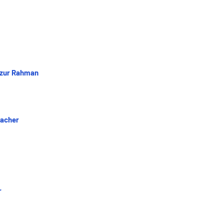
izur Rahman
eacher
r