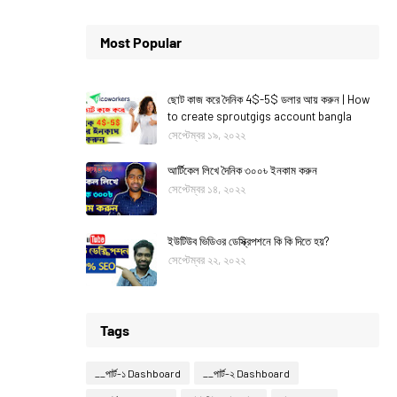
Most Popular
ছোট কাজ করে দৈনিক 4$-5$ ডলার আয় করুন | How
to create sproutgigs account bangla
সেপ্টেম্বর ১৯, ২০২২
আর্টিকেল লিখে দৈনিক ৩০০৳ ইনকাম করুন
সেপ্টেম্বর ১৪, ২০২২
ইউটিউব ভিডিওর ডেস্ক্রিপশনে কি কি দিতে হয়?
সেপ্টেম্বর ২২, ২০২২
Tags
__পার্ট-১ Dashboard
__পার্ট-২ Dashboard