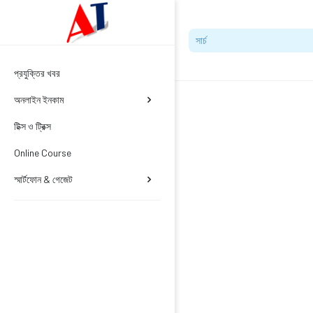
প্রযুক্তির খবর
অনলাইন ইনকাম
টিক্স ও ট্রিক্স
Online Course
স্মার্টফোন & গেজেট