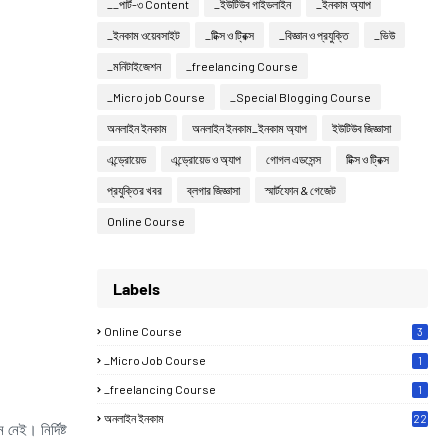
__পার্ট-৩ Content
_ইউটিউব গাইডলাইন
_ইনকাম অ্যাপ
_ইনকাম ওয়েবসাইট
_টিক্স ও ট্রিক্স
_বিজ্ঞান ও প্রযুক্তি
_ভিউ
_মনিটাইজেশন
_freelancing Course
_Micro job Course
_Special Blogging Course
অনলাইন ইনকাম
অনলাইন ইনকাম_ইনকাম অ্যাপ
ইউটিউব জিজ্ঞাসা
এন্ড্রোয়েড
এন্ড্রোয়েড ও অ্যাপ
গোগল এডসেন্স
টিক্স ও ট্রিক্স
প্রযুক্তির খবর
ব্লগার জিজ্ঞাসা
স্মার্টফোন & গেজেট
Online Course
Labels
Online Course
3
_Micro Job Course
1
_freelancing Course
1
অনলাইন ইনকাম
22
েই। নির্দিষ্ট
0