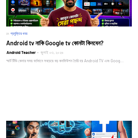
in
প্রযুক্তির খবর
Android tv নাকি Google tv কোনটা কিনবেন?
Android Teacher
জুলাই ০৩, ২০২৬
স্মার্ট টিভি কেনার সময় বর্তমানে সবচেয়ে বড় কনফিউশন তৈরি হয় Android TV এবং Goog…