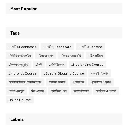
Most Popular
Tags
__পার্ট-১ Dashboard
__পার্ট-২ Dashboard
__পার্ট-৩ Content
_ইউটিউব গাইডলাইন
_ইনকাম অ্যাপ
_ইনকাম ওয়েবসাইট
_টিক্স ও ট্রিক্স
_বিজ্ঞান ও প্রযুক্তি
_ভিউ
_মনিটাইজেশন
_freelancing Course
_Micro job Course
_Special Blogging Course
অনলাইন ইনকাম
অনলাইন ইনকাম_ইনকাম অ্যাপ
ইউটিউব জিজ্ঞাসা
এন্ড্রোয়েড
এন্ড্রোয়েড ও অ্যাপ
গোগল এডসেন্স
টিক্স ও ট্রিক্স
প্রযুক্তির খবর
ব্লগার জিজ্ঞাসা
স্মার্টফোন & গেজেট
Online Course
Labels