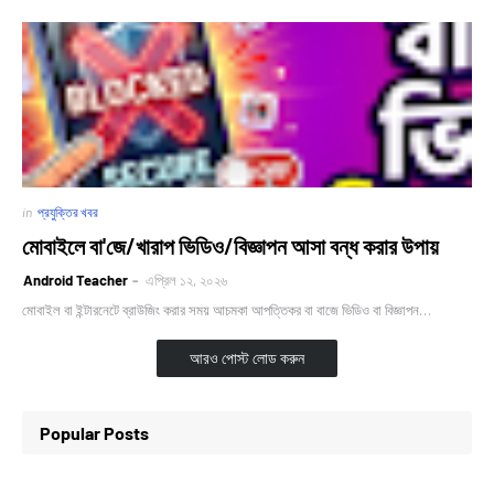
in
প্রযুক্তির খবর
মোবাইলে বা'জে/খারাপ ভিডিও/বিজ্ঞাপন আসা বন্ধ করার উপায়
Android Teacher
এপ্রিল ১২, ২০২৬
মোবাইল বা ইন্টারনেটে ব্রাউজিং করার সময় আচমকা আপত্তিকর বা বাজে ভিডিও বা বিজ্ঞাপন…
আরও পোস্ট লোড করুন
Popular Posts