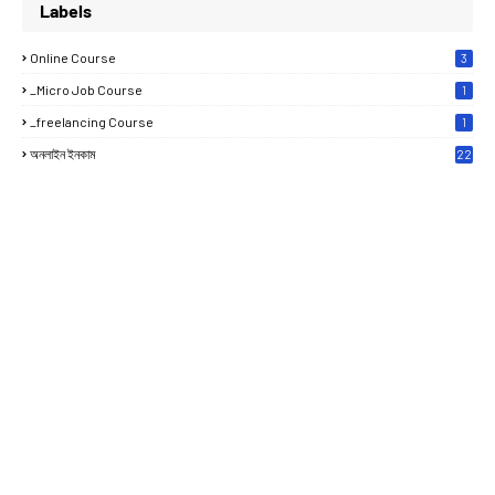
Labels
Online Course
3
_Micro Job Course
1
_freelancing Course
1
অনলাইন ইনকাম
22
0