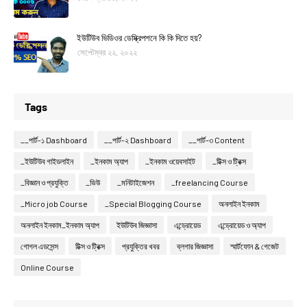
ইউটিউব ভিডিওর ডেস্ক্রিপশনে কি কি দিতে হয়?
সেপ্টেম্বর ২২, ২০২২
Tags
__পার্ট-১ Dashboard
__পার্ট-২ Dashboard
__পার্ট-৩ Content
_ইউটিউব গাইডলাইন
_ইনকাম অ্যাপ
_ইনকাম ওয়েবসাইট
_টিক্স ও ট্রিক্স
_বিজ্ঞান ও প্রযুক্তি
_ভিউ
_মনিটাইজেশন
_freelancing Course
_Micro job Course
_Special Blogging Course
অনলাইন ইনকাম
অনলাইন ইনকাম_ইনকাম অ্যাপ
ইউটিউব জিজ্ঞাসা
এন্ড্রোয়েড
এন্ড্রোয়েড ও অ্যাপ
গোগল এডসেন্স
টিক্স ও ট্রিক্স
প্রযুক্তির খবর
ব্লগার জিজ্ঞাসা
স্মার্টফোন & গেজেট
Online Course