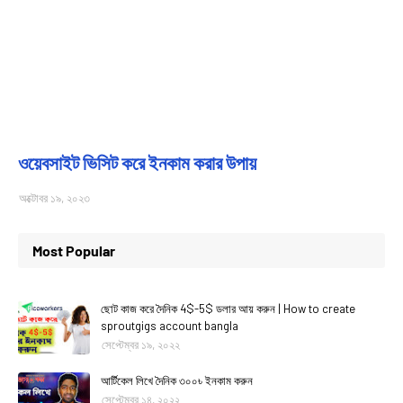
ওয়েবসাইট ভিসিট করে ইনকাম করার উপায়
অক্টোবর ১৯, ২০২৩
Most Popular
ছোট কাজ করে দৈনিক 4$-5$ ডলার আয় করুন | How to create
sproutgigs account bangla
সেপ্টেম্বর ১৯, ২০২২
আর্টিকেল লিখে দৈনিক ৩০০৳ ইনকাম করুন
সেপ্টেম্বর ১৪, ২০২২