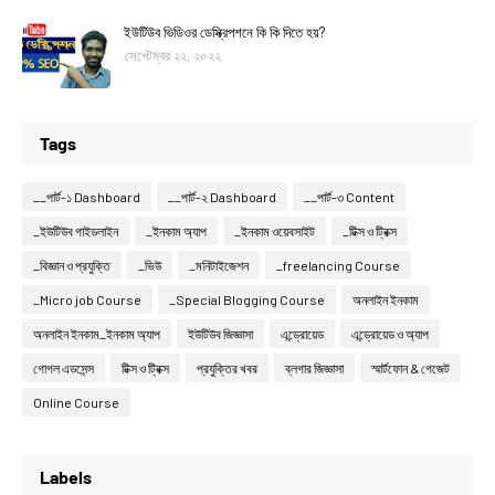
ইউটিউব ভিডিওর ডেস্ক্রিপশনে কি কি দিতে হয়?
সেপ্টেম্বর ২২, ২০২২
Tags
__পার্ট-১ Dashboard
__পার্ট-২ Dashboard
__পার্ট-৩ Content
_ইউটিউব গাইডলাইন
_ইনকাম অ্যাপ
_ইনকাম ওয়েবসাইট
_টিক্স ও ট্রিক্স
_বিজ্ঞান ও প্রযুক্তি
_ভিউ
_মনিটাইজেশন
_freelancing Course
_Micro job Course
_Special Blogging Course
অনলাইন ইনকাম
অনলাইন ইনকাম_ইনকাম অ্যাপ
ইউটিউব জিজ্ঞাসা
এন্ড্রোয়েড
এন্ড্রোয়েড ও অ্যাপ
গোগল এডসেন্স
টিক্স ও ট্রিক্স
প্রযুক্তির খবর
ব্লগার জিজ্ঞাসা
স্মার্টফোন & গেজেট
Online Course
Labels