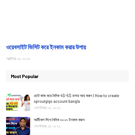
ওয়েবসাইট ভিসিট করে ইনকাম করার উপায়
অক্টোবর ১৯, ২০২৩
Most Popular
ছোট কাজ করে দৈনিক 4$-5$ ডলার আয় করুন | How to create
sproutgigs account bangla
সেপ্টেম্বর ১৯, ২০২২
আর্টিকেল লিখে দৈনিক ৩০০৳ ইনকাম করুন
সেপ্টেম্বর ১৪, ২০২২