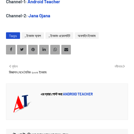
Channel-1:
Android Teacher
Channel-2:
Jana Ojana
Tags
_ইনকাম অ্যাপ
_ইনকাম ওয়েবসাইট
অনলাইন ইনকাম
পূর্বতন
নবীনতর
বিজ্ঞাপন দেখে দৈনিক ২০০৳ ইনকাম
এর দ্বারা পোস্ট করা
ANDROID TEACHER